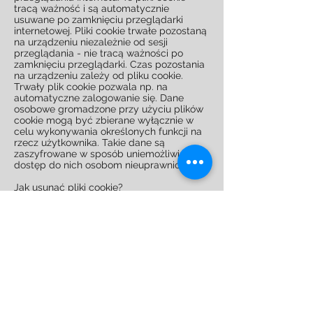
tracą ważność i są automatycznie
usuwane po zamknięciu przeglądarki
internetowej. Pliki cookie trwałe pozostaną
na urządzeniu niezależnie od sesji
przeglądania - nie tracą ważności po
zamknięciu przeglądarki. Czas pozostania
na urządzeniu zależy od pliku cookie.
Trwały plik cookie pozwala np. na
automatyczne zalogowanie się. Dane
osobowe gromadzone przy użyciu plików
cookie mogą być zbierane wyłącznie w
celu wykonywania określonych funkcji na
rzecz użytkownika. Takie dane są
zaszyfrowane w sposób uniemożliwiający
dostęp do nich osobom nieuprawnionym.
Jak usunąć pliki cookie?
Większość przeglądarek internetowych
umożliwia pewną kontrolę nad plikami
cookie poprzez ustawienia przeglądarki.
Należy pamiętać, że włączenie blokady
plików cookie w ustawieniach przeglądarki
może skutkować brakiem dostępu do
części stron internetowych.
Poniżej znajdują się informacje jak
dostosować ustawienia plików cookie w
przypadku niektórych popularnych